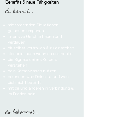
Benefits & neue Fähigkeiten
du kannst...
mit fordernden Situationen
gelassen umgehen
intensive Gefühle haben und
verdauen
dir selbst vertrauen & zu dir stehen
klar sein, auch wenn du unklar bist
die Signale deines Körpers
verstehen
dein Körperwissen nutzen
erkennen was Deins ist und was
dich nicht betrifft
mit dir und anderen in Verbindung &
im Frieden sein
du bekommst...