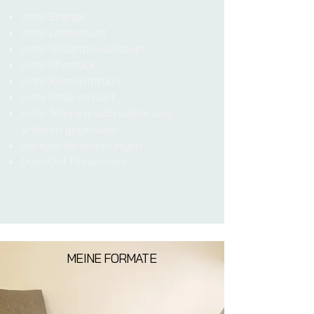
mehr Energie
mehr Lebenslust
mehr Selbstbewußtsein
mehr Überblick
mehr Konzentration
mehr Stille im Kopf
mehr Toleranz sich selber und
anderen gegenüber
weniger Verspannungen
Burn-Out Prävention
MEINE FORMATE