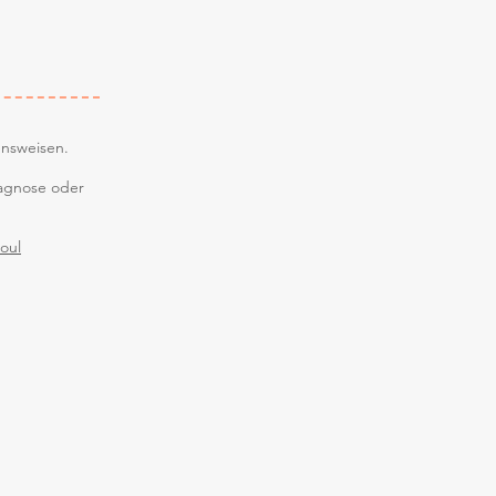
ensweisen.
iagnose oder
oul