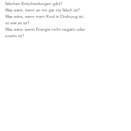
falschen Entscheidungen gibt?
Was wäre, wenn an mir gar nix falsch ist?
Was wäre, wenn mein Kind in Ordnung ist, 
so wie es ist?
Was wäre, wenn Energie nicht negativ oder 
positiv ist?
Was wäre, wenn Wut nur eine sehr intensive 
Energie ist?
Was wäre, wenn es keine Ansichten gibt?
Was wäre, wenn es keine Limits gibt?
Trainingsmöglichkeiten 
Schau Filme, die dich triggern und steig 
immer wieder aus.
Lies Zeitung, spür welche Themen dich 
berühren und welche nichts in dir 
"anrühren".
Sei aufmerksam im Gespräch mit Freunden, 
wer triggers dich und womit?