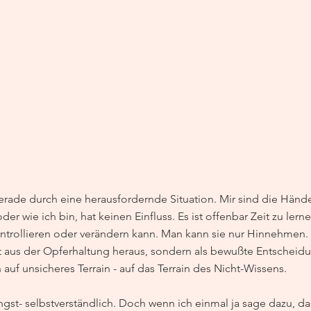
rade durch eine herausfordernde Situation. Mir sind die Hän
oder wie ich bin, hat keinen Einfluss. Es ist offenbar Zeit zu ler
ntrollieren oder verändern kann. Man kann sie nur Hinnehmen
t aus der Opferhaltung heraus, sondern als bewußte Entscheid
uf unsicheres Terrain - auf das Terrain des Nicht-Wissens.
gst- selbstverständlich. Doch wenn ich einmal ja sage dazu, das