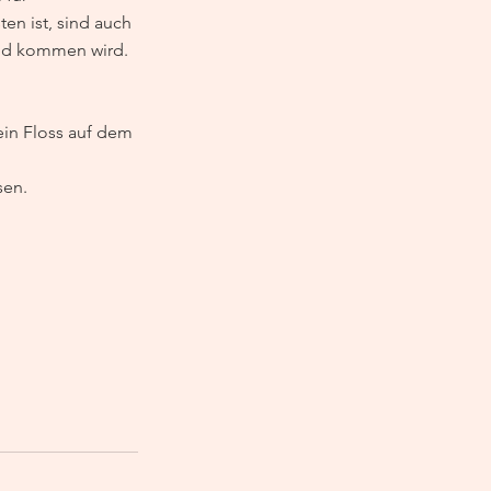
n ist, sind auch 
nd kommen wird. 
 ein Floss auf dem 
sen.