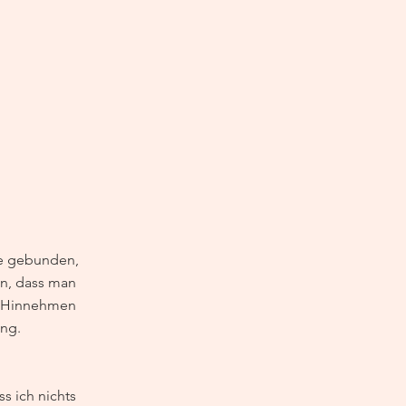
de gebunden, 
nen, dass man 
. Hinnehmen 
ung.
s ich nichts 