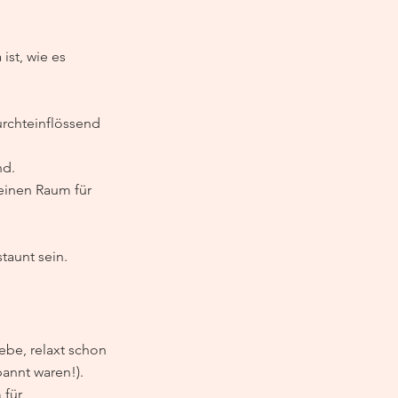
ist, wie es 
urchteinflössend 
nd.
einen Raum für 
taunt sein.
ebe, relaxt schon 
annt waren!). 
für 