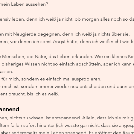
 mein Leben aussehen?
ensiv leben, denn ich weiß ja nicht, ob morgen alles noch so da 
 mit Neugierde begegnen, denn ich weiß ja nichts über sie.
en, vor denen ich sonst Angst hätte, denn ich weiß nicht wie f
e Menschen, die Natur, das Leben erkunden. Wie ein kleines Ki
 bisheriges Wissen nicht so einfach abschütteln, aber ich kann 
assen. 
t für mich, sondern es einfach mal ausprobieren.
ür mich ist, sondern immer wieder neu entscheiden und dann ers
ent braucht, bis ich es weiß.
pannend
en, nichts zu wissen, ist entspannend. Allein, dass ich sie mir g
rn fallen sofort hinunter (ich wusste gar nicht, dass sie angesp
 aber andererseits mein Leben spannend. Es eröffnet den Raum 