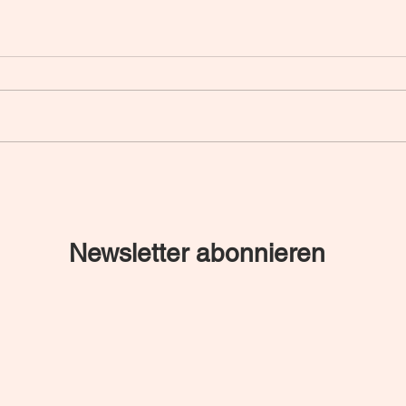
Tool
Triggertraining bodywise -
was ist das?
Newsletter abonnieren