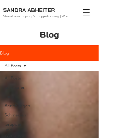
SANDRA ABHEITER
Stressbewältigung & Triggertraining | Wien
Blog
Blog
All Posts
All Posts
Emotionen
Tools
Beziehungen
Schmerzen
Gruppen
und
Workshops