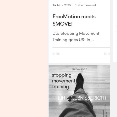
16. Nov. 2020
1 Min. Lesezeit
FreeMotion meets
SMOVE!
Das Stopping Movement
Training goes US! In
Cooperation with international
Stopping Movement Trainers, I
will host 2 classes per week...