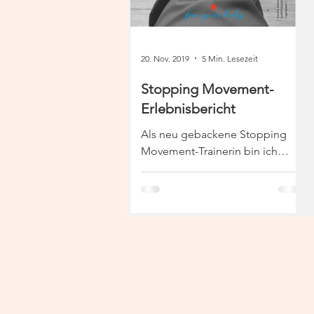
20. Nov. 2019
5 Min. Lesezeit
Stopping Movement-
Erlebnisbericht
Als neu gebackene Stopping
Movement-Trainerin bin ich
natürlich voll überzeugt von dem
STM-Training – eh klar. Aber ich
will gerne einmal...