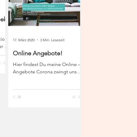
ek-
tion
17. März 2020
3 Min. Lesezeit
r In
Online Angebote!
Hier findest Du meine Online –
Angebote Corona zwingt uns
Abstand zu halten. Wie auch
immer du dazu stehst, im
Moment ist es so. Um aber...