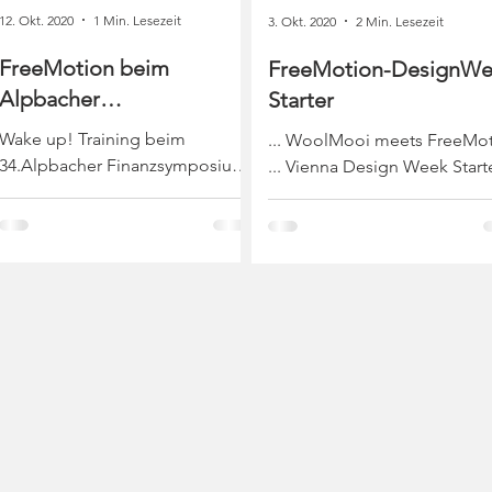
12. Okt. 2020
1 Min. Lesezeit
3. Okt. 2020
2 Min. Lesezeit
FreeMotion beim
FreeMotion-DesignWe
Alpbacher
Starter
Finanzsymposium
Wake up! Training beim
... WoolMooi meets FreeMo
34.Alpbacher Finanzsymposium
... Vienna Design Week Starte
Das diesjährige Alpbacher
Kooperation mit der
Finanzsymposium bot wieder
interdiziplinär arbeitenden
eine Unzahl an interessanten...
Designerin Miki Martinek...