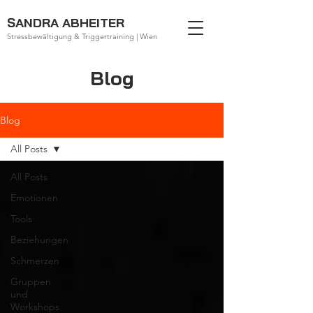
SANDRA ABHEITER
Stressbewältigung & Triggertraining | Wien
Blog
Blog
All Posts
All Posts
Emotionen
Tools
Beziehungen
Schmerzen
Gruppen
und
Workshops