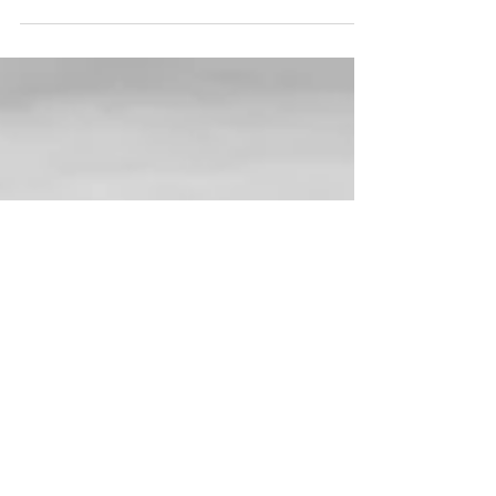
der Medaille an. Nehmen wir mal an ich bin
voll in meiner Mitte, im Einklang mit mir,
der...