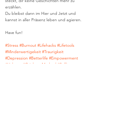
steckt, dir keine Geschichten mehr zu 
erzählen.
Du bleibst dann im Hier und Jetzt und 
kannst in aller Präsenz leben und agieren.
Have fun!
#Stress
#Burnout
#Lifehacks
#Lifetools
#Minderwertigekeit
#Traurigkeit
#Depression
#Betterlife
#Empowerment
#Haltung
#GrinbergMethod
#Selfimage
#ichkannmichtneinsagen
#traudich
Alle ansehen
Ähnliche Beiträge