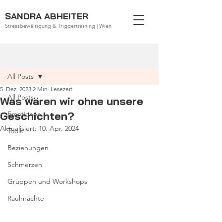
SANDRA ABHEITER
Stressbewältigung & Triggertraining | Wien
Beitrag
All Posts
5. Dez. 2023
2 Min. Lesezeit
All Posts
Was wären wir ohne unsere
Geschichten?
Emotionen
Aktualisiert:
10. Apr. 2024
Tools
Beziehungen
Schmerzen
Gruppen und Workshops
Rauhnächte