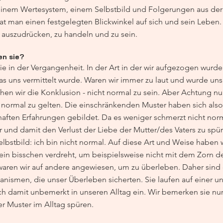
einem Wertesystem, einem Selbstbild und Folgerungen aus der
t man einen festgelegten Blickwinkel auf sich und sein Leben.
 auszudrücken, zu handeln und zu sein.
en sie?
e in der Vergangenheit. In der Art in der wir aufgezogen wurde
uns vermittelt wurde. Waren wir immer zu laut und wurde uns v
iehen wir die Konklusion - nicht normal zu sein. Aber Achtung n
t normal zu gelten. Die einschränkenden Muster haben sich also
ften Erfahrungen gebildet. Da es weniger schmerzt nicht normal
 und damit den Verlust der Liebe der Mutter/des Vaters zu spür
lbstbild: ich bin nicht normal. Auf diese Art und Weise haben wi
 ein bisschen verdreht, um beispielsweise nicht mit dem Zorn d
waren wir auf andere angewiesen, um zu überleben. Daher sind 
nismen, die unser Überleben sicherten. Sie laufen auf einer u
h damit unbemerkt in unseren Alltag ein. Wir bemerken sie nur
r Muster im Alltag spüren.