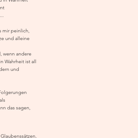
nt 
..
 mir peinlich, 
ze und alleine 
d, wenn andere 
 Wahrheit ist all 
ldern und 
 Folgerungen 
ls 
ann das sagen,  
s Glaubenssätzen, 