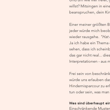
willst? Mitsingen in ei
beanspruchen, dein Kin
Einer meiner größten Be
jeder würde mich beobac
wieder rausgehe. 
"Hat 
Ja ich habe ein Thema d
sehen, dass ich scheinb
das gar nicht real... d
Interpretationen - aus 
Frei sein von beschrän
würde uns erlauben das 
Hindernisparcour zu erl
tun oder sein, was ma
Was sind überhaupt e
Einschränkende Muster,