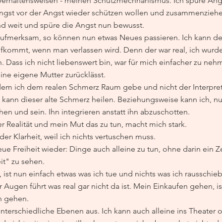
erhaltensweisen - meinen Schutzmechnanismus. Ich spüre Ang
Angst vor der Angst wieder schützen wollen und zusammenziehe
nd weit und spüre die Angst nun bewusst.
r aufmerksam, so können nun etwas Neues passieren. Ich kann de
fkommt, wenn man verlassen wird. Denn der war real, ich wurde
. Dass ich nicht liebenswert bin, war für mich einfacher zu nehm
ne eigene Mutter zurücklässt.
ndem ich dem realen Schmerz Raum gebe und nicht der Interpret
, kann dieser alte Schmerz heilen. Beziehungsweise kann ich, n
 und sein. Ihn integrieren anstatt ihn abzuschotten.
er Realität und mein Mut das zu tun, macht mich stark.
r Klarheit, weil ich nichts vertuschen muss.
ue Freiheit wieder: Dinge auch alleine zu tun, ohne darin ein 
it" zu sehen.
 ist nun einfach etwas was ich tue und nichts was ich rausschie
or Augen führt was real gar nicht da ist. Mein Einkaufen gehen, i
n gehen. 
unterschiedliche Ebenen aus. Ich kann auch alleine ins Theater 