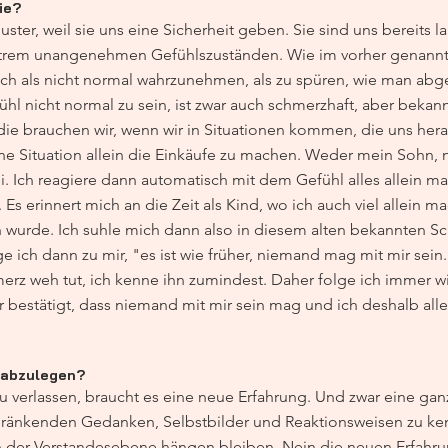
ie?
ter, weil sie uns eine Sicherheit geben. Sie sind uns bereits 
xtrem unangenehmen Gefühlszuständen. Wie im vorher genannten
ich als nicht normal wahrzunehmen, als zu spüren, wie man abge
 nicht normal zu sein, ist zwar auch schmerzhaft, aber bekannt
die brauchen wir, wenn wir in Situationen kommen, die uns hera
eine Situation allein die Einkäufe zu machen. Weder mein Sohn,
i. Ich reagiere dann automatisch mit dem Gefühl alles allein m
 Es erinnert mich an die Zeit als Kind, wo ich auch viel allein 
en wurde. Ich suhle mich dann also in diesem alten bekannten S
ge ich dann zu mir, "es ist wie früher, niemand mag mit mir sein.
rz weh tut, ich kenne ihn zumindest. Daher folge ich immer 
estätigt, dass niemand mit mir sein mag und ich deshalb alle
 abzulegen?
 verlassen, braucht es eine neue Erfahrung. Und zwar eine ganz
hränkenden Gedanken, Selbstbilder und Reaktionsweisen zu kenn
 in der Verstandesebene hängen bleiben. Nein die neuen Erfah