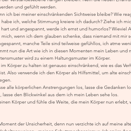
werden und gefühlt werden. 
wenn ich bei meiner einschränkenden Sichtweise bleibe? Wie reag
 habe ich, welche Stimmung kreiere ich dadurch? Ziehe ich m
hart und angespannt, werde ich ernst und humorlos? Wieviel 
 mich, wenn ich dem glauben schenke, dass niemand mit mir se
angespannt, manche Teile sind teilweise gefühllos, ich atme weni
mt nun die Art wie ich in diesen Momenten mein Leben und m
ltensmuster wird zu einem Haltungsmuster im Körper.
im Körper zu halten ist genauso einschränkend, wie es das Ver
st. Also verwende ich den Körper als Hilfsmittel, um alte eins
legen.
asse alle körperlichen Anstrengungen los, lasse die Gedanken los
, lasse den Blickwinkel aus dem ich mein Leben sehe los.
inen Körper und fühle die Weite, die mein Körper nun erlebt, 
Moment der Unsicherheit, denn nun verzichte ich auf meine alt