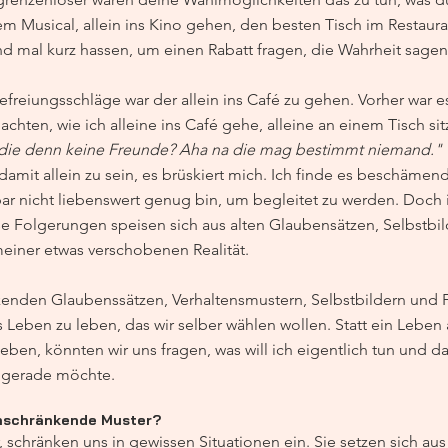
nem Musical, allein ins Kino gehen, den besten Tisch im Restaura
d mal kurz hassen, um einen Rabatt fragen, die Wahrheit sagen.
freiungsschläge war der allein ins Café zu gehen. Vorher war es
hten, wie ich alleine ins Café gehe, alleine an einem Tisch sit
die denn keine Freunde? Aha na die mag bestimmt niemand."
amit allein zu sein, es brüskiert mich. Ich finde es beschämen
ar nicht liebenswert genug bin, um begleitet zu werden. Doch in
iese Folgerungen speisen sich aus alten Glaubensätzen, Selbstbi
meiner etwas verschobenen Realität.
kenden Glaubenssätzen, Verhaltensmustern, Selbstbildern und
Leben zu leben, das wir selber wählen wollen. Statt ein Leben a
eben, könnten wir uns fragen, was will ich eigentlich tun und d
n gerade möchte.
inschränkende Muster?
 schränken uns in gewissen Situationen ein. Sie setzen sich au