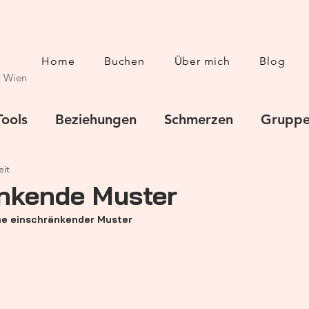
Home
Buchen
Über mich
Blog
| Wien
Tools
Beziehungen
Schmerzen
Gruppe
eit
nkende Muster
he einschränkender Muster