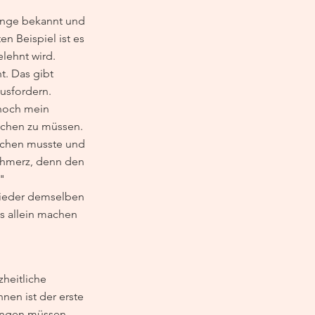
lange bekannt und 
 Beispiel ist es 
lehnt wird.
. Das gibt 
usfordern.
 noch mein 
achen zu müssen. 
machen musste und 
chmerz, denn den 
" 
wieder demselben 
s allein machen 
heitliche 
en ist der erste 
rungen müssen 