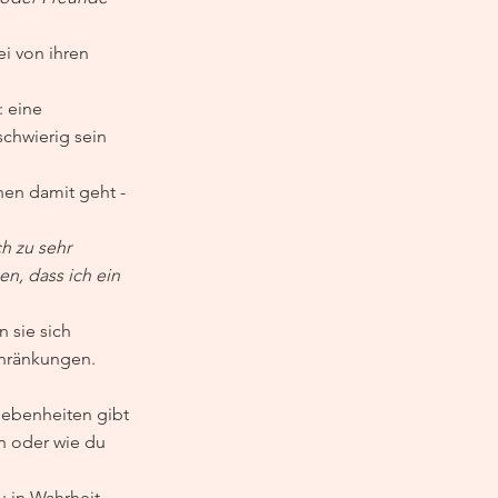
i von ihren 
 eine 
schwierig sein 
nen damit geht - 
h zu sehr 
n, dass ich ein 
 sie sich 
chränkungen.
gebenheiten gibt 
n oder wie du 
u in Wahrheit 