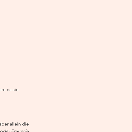
re es sie 
ber allein die 
 oder Freunde 