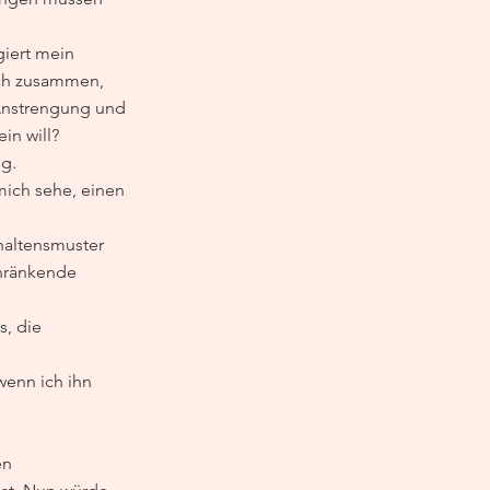
iert mein 
ich zusammen, 
Anstrengung und 
in will?
g. 
ich sehe, einen 
haltensmuster 
chränkende 
, die 
wenn ich ihn 
en 