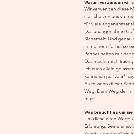
Warum verwenden wir s
Wir verwenden diese Mus
sie schützen uns vor e
für viele angenehmer s
Das unangenehme Gefühl
Sicherheit. Und genau 
In meinem Fall ist so 
Partner helfen mir dabe
Das macht mich traurig.
ich auch allein gelass
kenne ich ja. "Jaja", sa
Auch wenn dieser Schme
Weg. Dem Weg der mir b
muss.
Was braucht es um sie
Um diese alten Wege zu
Erfahrung. Seine einsc
Schritt, aber er würde