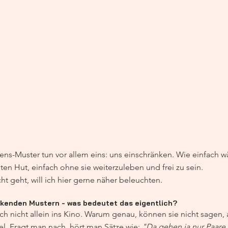
ns-Muster tun vor allem eins: uns einschränken. Wie einfach wä
ten Hut, einfach ohne sie weiterzuleben und frei zu sein.
ht geht, will ich hier gerne näher beleuchten.
änkenden Mustern - was bedeutet das eigentlich?
h nicht allein ins Kino. Warum genau, können sie nicht sagen, a
uel. Fragt man nach, hört man Sätze wie: 
"Da gehen ja nur Paare