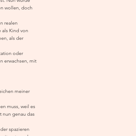
st. Nun würde 
n wollen, doch 
n realen 
 als Kind von 
en, als der 
ation oder 
un erwachsen, mit 
Zeichen meiner 
ben muss, weil es 
st nun genau das 
oder spazieren 