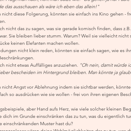
rde das ausschauen als wäre ich eben das allein!"
icht diese Folgerung, könnten sie einfach ins Kino gehen - fre
en.
h nicht das zu sagen, was sie gerade komisch finden, dass z.B.:
r. Sie bleiben lieber stumm. Warum? Weil sie vielleicht nicht 
Mücke keinen Elefanten machen wollen.
dungen nicht klein reden, könnten sie einfach sagen, wie es ih
 Beschränkungen.
h nicht etwas Auffälliges anzuziehen. 
"Oh nein, damit würde ic
..lieber bescheiden im Hintergrund bleiben. Man könnte ja glaube
nicht Angst vor Ablehnung indem sie sichtbar werden, könnten
fach so ausdrücken wie sie wollen - frei von ihren eigenen Bes
agsbeispiele, aber Hand aufs Herz, wie viele solcher kleinen Be
e dich im Grunde einschränken das zu tun, was du eigentlich tu
le einschränkenden Muster hast du?
, grenzenloser wären deine Wahlmöglichkeiten das zu tun, was d