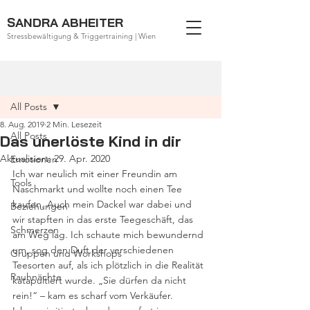
SANDRA ABHEITER
Stressbewältigung & Triggertraining | Wien
Beitrag
All Posts
8. Aug. 2019
2 Min. Lesezeit
All Posts
Das unerlöste Kind in dir
Aktualisiert:
29. Apr. 2020
Emotionen
Ich war neulich mit einer Freundin am 
Tools
Naschmarkt und wollte noch einen Tee 
kaufen. Auch mein Dackel war dabei und 
Beziehungen
wir stapften in das erste Teegeschäft, das 
Schmerzen
am Weg lag. Ich schaute mich bewundernd 
um, sog den Duft der verschiedenen 
Gruppen und Workshops
Teesorten auf, als ich plötzlich in die Realität 
Rauhnächte
katapultiert wurde. „Sie dürfen da nicht 
rein!“ – kam es scharf vom Verkäufer.