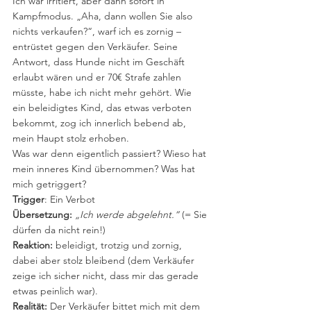
Ich war irritiert, aber dann sofort in 
Kampfmodus. „Aha, dann wollen Sie also 
nichts verkaufen?“, warf ich es zornig – 
entrüstet gegen den Verkäufer. Seine 
Antwort, dass Hunde nicht im Geschäft 
erlaubt wären und er 70€ Strafe zahlen 
müsste, habe ich nicht mehr gehört. Wie 
ein beleidigtes Kind, das etwas verboten 
bekommt, zog ich innerlich bebend ab, 
mein Haupt stolz erhoben.
Was war denn eigentlich passiert? Wieso hat 
mein inneres Kind übernommen? Was hat 
mich getriggert?
Trigger
: Ein Verbot
Übersetzung:
„Ich werde abgelehnt.“
 (= Sie 
dürfen da nicht rein!)
Reaktion:
 beleidigt, trotzig und zornig, 
dabei aber stolz bleibend (dem Verkäufer 
zeige ich sicher nicht, dass mir das gerade 
etwas peinlich war).
Realität:
 Der Verkäufer bittet mich mit dem 