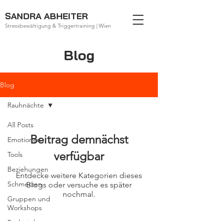
SANDRA ABHEITER
Stressbewältigung & Triggertraining | Wien
Blog
Blog
Rauhnächte
All Posts
Beitrag demnächst
Emotionen
verfügbar
Tools
Beziehungen
Entdecke weitere Kategorien dieses
Schmerzen
Blogs oder versuche es später
nochmal.
Gruppen und
Workshops